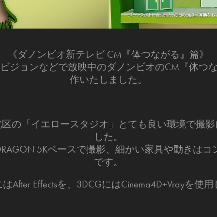
《ダノンビオ新テレビ CM『体つながる』篇》
ンビジョンなどで放映中のダノンビオのCM『体つ
作いたしました。
北区の「イエロースタジオ」とても良い環境で撮影
した。
IC DRAGON 5Kベースで撮影、細かい家具や動き
です。
fter Effectsを、3DCGにはCinema4D+Vray