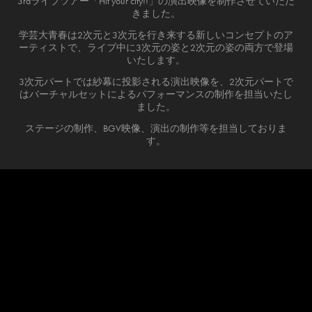
3rdライブツアー「Hit your city!!」の演出映像を制作させていただ
きました。
学芸大青春は2次元と3次元を行き来する新しいコンセプトのア
ーティストで、ライブ中に3次元の姿と2次元の姿の両方で登場
いたします。
3次元パートでは紗幕に投影される演出映像を、2次元パートで
はバーチャルセットによるパフォーマンスの制作を担当いたし
ました。
ステージの制作、BGV映像、演出の制作等を担当しておりま
す。