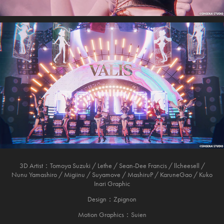
3D Artist：Tomoya Suzuki / Lethe / Sean-Dee Francis / llcheesell /
Nunu Yamashiro / Migiinu / Suyamove / MashiruP / KaruneGao / Kuko
Inari Graphic
Design：Zpignon
Motion Graphics：Suien