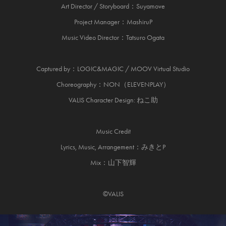
Art Director / Storyboard：Suyamove
Project Manager：MashiruP
Music Video Director：Tatsuro Ogata
Captured by：LOGIC&MAGIC / MOOV Virtual Studio
Choreography：NON（ELEVENPLAY）
VALIS Character Design: ねこ助
Music Credit
Lyrics, Music, Arrangement：みきとP
Mix：山下智輝
©VALIS